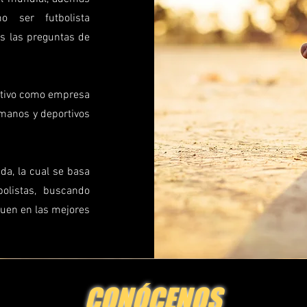
o ser futbolista
as las preguntas de
etivo como empresa
umanos y deportivos
.
da, la cual se basa
bolistas, buscando
guen en las mejores
CONÓCENOS