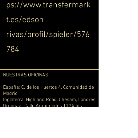
ps://www.transfermark
t.es/edson-
rivas/profil/spieler/576
784
NUESTRAS OFICINAS:
España: C. de los Huertos 4, Comunidad de
Madrid
Inglaterra: Highland Road, Chesam, Londres
Uruguay: Calle Arquímedes 1174 bis
Montevideo
Suiza: Berna