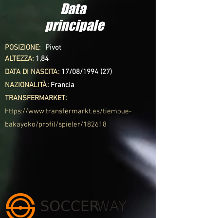
Data
principale
POSIZIONE:
Pivot
ALTEZZA:
1,84
DATA DI NASCITA:
17/08/1994 (27)
NAZIONALITÀ:
Francia
TRANSFERMARKET:
https://www.transfermarkt.es/tiemoue-
bakayoko/profil/spieler/182618