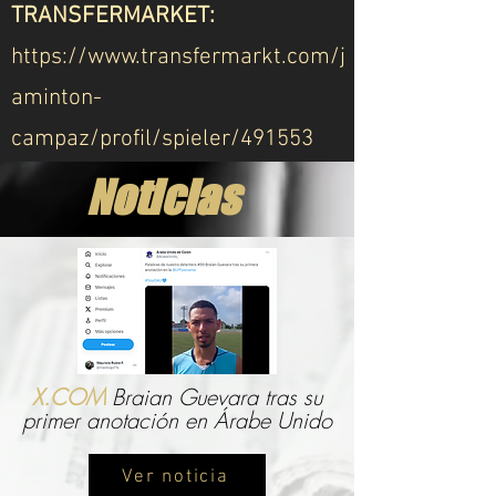
TRANSFERMARKET:
https://www.transfermarkt.com/j
aminton-
campaz/profil/spieler/491553
Noticias
X.COM
Braian Guevara tras su
primer anotación en Árabe Unido
Ver noticia