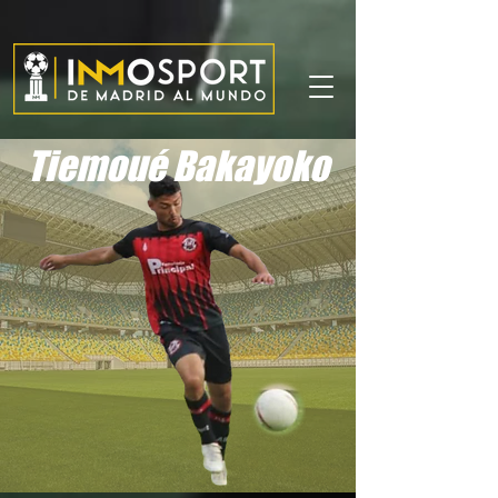
Tiemoué Bakayoko