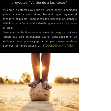
proyectos: "Volviendo a las raíces"
Así como lo estamos viviendo en Europa donde la sociedad
quiere volver a sus raíces, haciendo que regrese el
panadero al pueblo, impulsando los mercadillos, dándole
visibilidad a la feria local y demás, queremos aplicarlo en
el fútbol.
Basada en la táctica como el alma del juego, con ideas
románticas, pero entendiendo que el fútbol debe tener un
sentido y que no puedes jugar sin un plan, queremos darle
a conocer al mundo entero, la
METODOLOGÍA MATURANA.