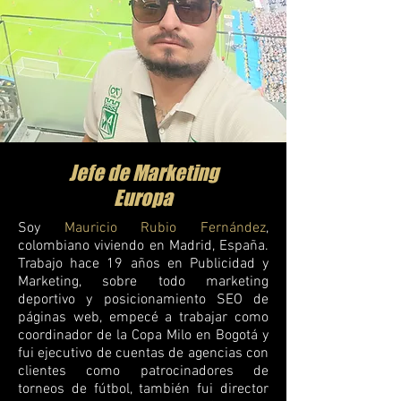
Jefe de Marketing
Europa
Soy
Mauricio Rubio Fernández
,
colombiano viviendo en Madrid, España.
Trabajo hace 19 años en Publicidad y
Marketing, sobre todo marketing
deportivo y posicionamiento SEO de
páginas web, empecé a trabajar como
coordinador de la Copa Milo en Bogotá y
fui ejecutivo de cuentas de agencias con
clientes como patrocinadores de
torneos de fútbol, también fui director