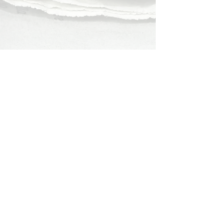
El País,
Es un orgullo ser capitán
en Brasil
Ver noticia
Galería de fotos y videos