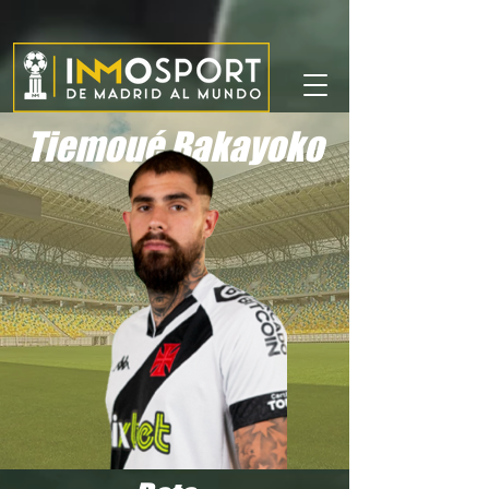
Tiemoué Bakayoko