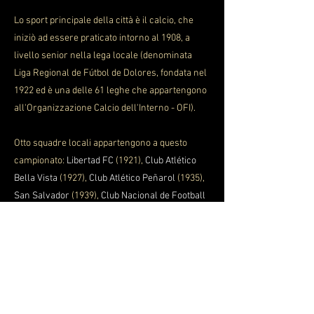
Lo sport principale della città è il calcio, che
iniziò ad essere praticato intorno al 1908, a
livello senior nella lega locale (denominata
Liga Regional de Fútbol de Dolores, fondata nel
1922 ed è una delle 61 leghe che appartengono
all'Organizzazione Calcio dell'Interno - OFI).
Otto squadre locali appartengono a questo
campionato:
Libertad FC
(1921),
Club Atlético
Bella Vista
(1927),
Club Atlético Peñarol
(1935),
San Salvador
(1939),
Club Nacional de Football
(1940),
Danubio
(1945),
Progreso
( 1945) e
Sportivo Barracas FC
(1961).
Questo semplice fatto è della massima
importanza, e va notato, dal 1908, prima che si
giocasse la prima Coppa del Mondo, il primo