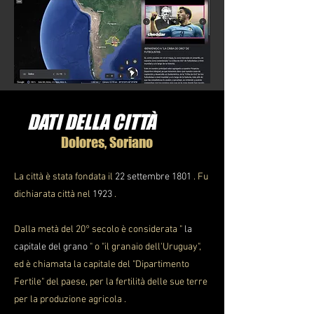
DATI DELLA CITTÀ
Dolores, Soriano
La città è stata fondata il
22 settembre 1801
. Fu
dichiarata città nel
1923
.
Dalla metà del 20° secolo è considerata "
la
capitale del grano
" o "il granaio dell'Uruguay",
ed è chiamata la capitale del "Dipartimento
Fertile" del paese, per la fertilità delle sue terre
per la produzione agricola .