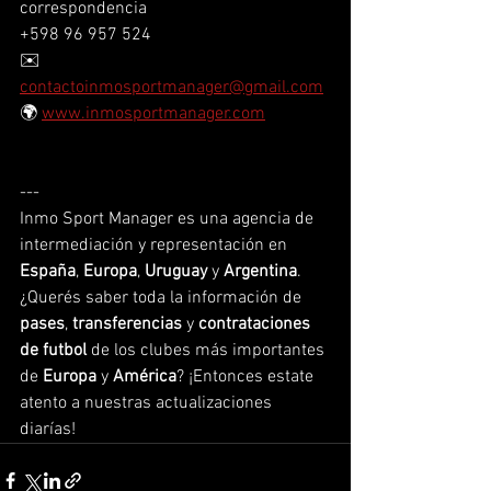
correspondencia
+598 96 957 524
✉️ 
contactoinmosportmanager@gmail.com
🌍 
www.inmosportmanager.com
---
Inmo Sport Manager es una agencia de 
intermediación y representación en 
España
, 
Europa
, 
Uruguay 
y 
Argentina
. 
¿Querés saber toda la información de 
pases
, 
transferencias 
y 
contrataciones 
de futbol
 de los clubes más importantes 
de 
Europa 
y 
América
? ¡Entonces estate 
atento a nuestras actualizaciones 
diarías!