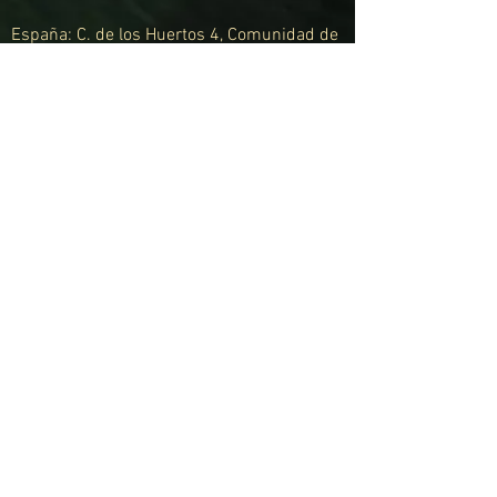
España: C. de los Huertos 4, Comunidad de
Madrid
Inglaterra: Highland Road, Chesam, Londres
Uruguay: Calle Arquímedes 1174 bis
Montevideo
Suiza: Berna
SÍGUENOS
© 2021 Hecho por Rubida Marketing